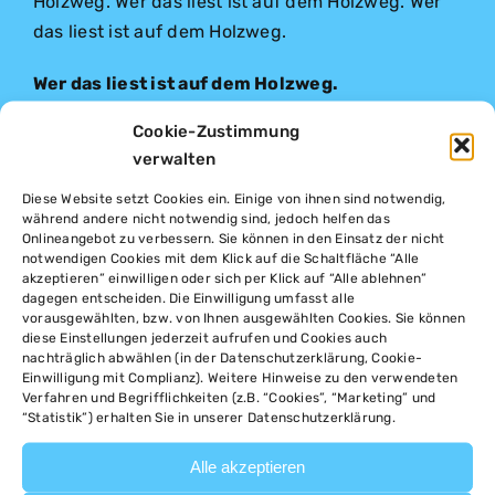
Holzweg. Wer das liest ist auf dem Holzweg. Wer
das liest ist auf dem Holzweg.
Wer das liest ist auf dem Holzweg.
Cookie-Zustimmung
Wer das liest ist auf dem Holzweg.
verwalten
Wer das liest ist auf dem Holzweg.
Diese Website setzt Cookies ein. Einige von ihnen sind notwendig,
während andere nicht notwendig sind, jedoch helfen das
Von
conzelmann
|
2. Oktober 2025
|
0 Kommentare
Onlineangebot zu verbessern. Sie können in den Einsatz der nicht
notwendigen Cookies mit dem Klick auf die Schaltfläche “Alle
akzeptieren” einwilligen oder sich per Klick auf “Alle ablehnen”
dagegen entscheiden. Die Einwilligung umfasst alle
vorausgewählten, bzw. von Ihnen ausgewählten Cookies. Sie können
Teilen Sie diesen Artikel!
diese Einstellungen jederzeit aufrufen und Cookies auch
nachträglich abwählen (in der Datenschutzerklärung, Cookie-
Einwilligung mit Complianz). Weitere Hinweise zu den verwendeten
Facebook
X
Reddit
LinkedIn
WhatsApp
Telegram
Tumblr
Pinterest
Vk
Xing
Verfahren und Begrifflichkeiten (z.B. “Cookies”, “Marketing” und
E-
“Statistik”) erhalten Sie in unserer Datenschutzerklärung.
Mail
Alle akzeptieren