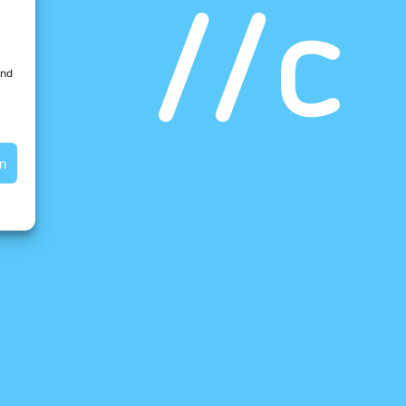
und
en