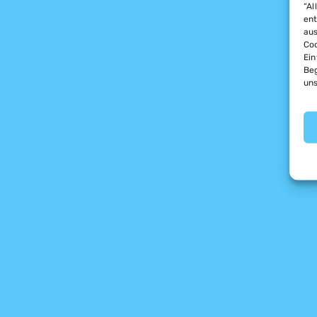
“Al
ent
aus
Coo
Ein
Beg
uns