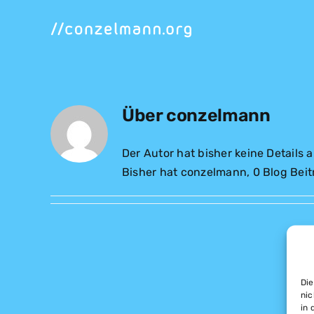
Zum
Inhalt
springen
Über
conzelmann
Der Autor hat bisher keine Details
Bisher hat conzelmann, 0 Blog Bei
Die
nic
in 